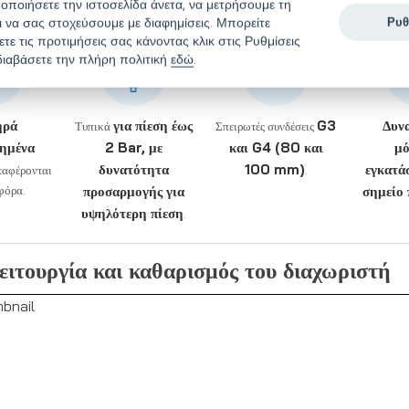
οποιήσετε την ιστοσελίδα άνετα, να μετρήσουμε τη
ρμογές του μαγνητικού διαχωριστή για βυτιο
αι να σας στοχεύσουμε με διαφημίσεις. Μπορείτε
Ρυθ
ε τις προτιμήσεις σας κάνοντας κλικ στις Ρυθμίσεις
διαβάσετε την πλήρη πολιτική
εδώ
.
ηρά
για πίεση έως
G3
Δυν
Τυπικά
Σπειρωτές συνδέσεις
ιημένα
2 Bar, με
και G4 (80 και
μό
δυνατότητα
100 mm)
εγκατά
ταφέρονται
.
φόρα.
προσαρμογής για
σημείο
υψηλότερη πίεση
.
Λειτουργία και καθαρισμός του διαχωριστή