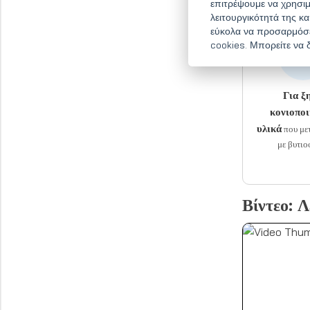
επιτρέψουμε να χρησιμ
Εφα
λειτουργικότητά της κ
εύκολα να προσαρμόσετ
cookies. Μπορείτε να 
Για ξ
κονιοπο
υλικά
που με
με βυτιο
Βίντεο: 