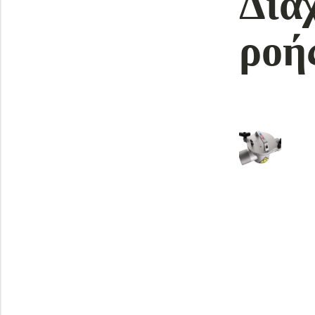
Δια
ροή