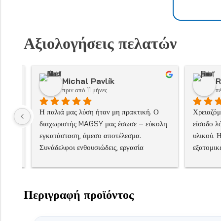
Αξιολογήσεις πελατών
Michal Pavlík
R
πριν από 11 μήνες
π
ως 
Η παλιά μας λύση ήταν μη πρακτική. Ο 
Χρειαζόμ
διαχωριστής MAGSY μας έσωσε – εύκολη 
είσοδο λ
ση.
εγκατάσταση, άμεσο αποτέλεσμα. 
υλικού. 
Συνάδελφοι ενθουσιώδεις, εργασία 
εξατομικ
ευκολότερη.
καλά επε
άποψης. 
ακριβώς 
Περιγραφή προϊόντος
εβδομάδε
συσκευή 
επιφύλαξ