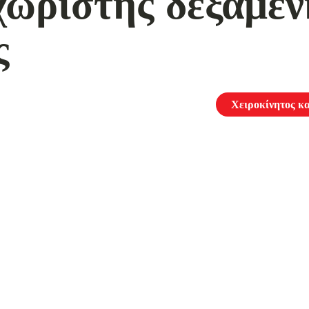
χωριστής δεξαμεν
ς
Χειροκίνητος κ