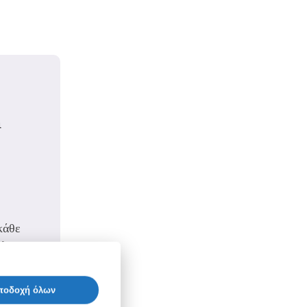
ι
κάθε
ύλευση.
ποδοχή όλων