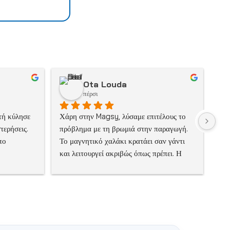
Ota Louda
πέρσι
τή κύλησε 
Χάρη στην Magsy, λύσαμε επιτέλους το 
ερήσεις. 
πρόβλημα με τη βρωμιά στην παραγωγή. 
ο 
Το μαγνητικό χαλάκι κρατάει σαν γάντι 
και λειτουργεί ακριβώς όπως πρέπει. Η 
παράδοση ήταν γρήγορη, πραγματικά 
έναν 
ικανοποιημένος.
 που δεν 
ση 
 ημέρες, 
δύο μήνες, 