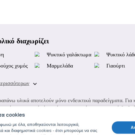
υλικό διαχωρίζει
νη
Ψυκτικό γαλάκτωμα
Ψυκτικό λάδ
ούχος χυμός
Μαρμελάδα
Γιαούρτι
περισσότερων
ραπάνω υλικά αποτελούν μόνο ενδεικτικά παραδείγματα. Για 
κριμένη εφαρμογή είναι πάντοτε απαραίτητη η σχετική διαβο
τα cookies
φωνώ με όλα, αποθηκεύονται λειτουργικά,
Α
κά και διαφημιστικά cookies - έτσι μπορούμε να σας