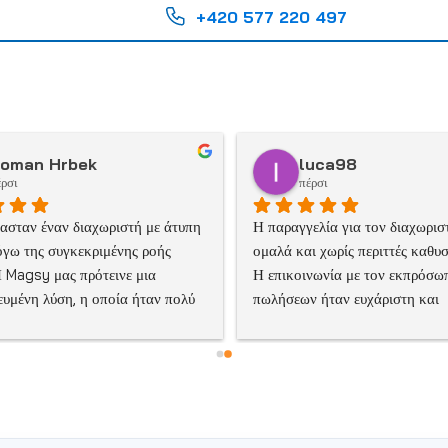
+420 577 220 497
oman Hrbek
luca98
έρσι
πέρσι
ασταν έναν διαχωριστή με άτυπη 
Η παραγγελία για τον διαχωρισ
όγω της συγκεκριμένης ροής 
ομαλά και χωρίς περιττές καθυστ
Η Magsy μας πρότεινε μια 
Η επικοινωνία με τον εκπρόσωπ
ευμένη λύση, η οποία ήταν πολύ 
πωλήσεων ήταν ευχάριστη και 
ξεργασμένη από τεχνικής 
επαγγελματική. Χρειάστηκε να 
Η παράδοση πραγματοποιήθηκε 
προσαρμόσουμε τη συσκευή σε 
όπως συμφωνήθηκε, σε περίπου 8 
συγκεκριμένο τύπο υλικού, κάτι
ς. Μετά την εγκατάσταση, η 
αποτέλεσε πρόβλημα. Η παράδο
λειτούργησε αμέσως χωρίς καμία 
υποτίθεται ότι θα γινόταν σε 90
η. Η απόδοση διαχωρισμού 
αλλά χρειάστηκαν λιγότερο από 