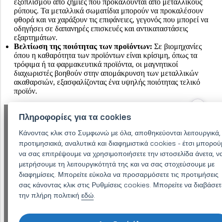
εξοπλισμού από ζημιές που προκαλούνται από μεταλλικούς
ρύπους. Τα μεταλλικά σωματίδια μπορούν να προκαλέσουν
φθορά και να χαράξουν τις επιφάνειες, γεγονός που μπορεί να
οδηγήσει σε δαπανηρές επισκευές και αντικαταστάσεις
εξαρτημάτων.
Βελτίωση της ποιότητας των προϊόντων:
Σε βιομηχανίες
όπου η καθαρότητα των προϊόντων είναι κρίσιμη, όπως τα
τρόφιμα ή τα φαρμακευτικά προϊόντα, οι μαγνητικοί
διαχωριστές βοηθούν στην απομάκρυνση των μεταλλικών
ακαθαρσιών, εξασφαλίζοντας ένα υψηλής ποιότητας τελικό
προϊόν.
Πληροφορίες για τα cookies
Ενημερωθείτε για τις υπηρεσίες
μας - θα λάβετε προσφορά
Κάνοντας κλικ στο Συμφωνώ με όλα, αποθηκεύονται λειτουργικά,
προτιμησιακά, αναλυτικά και διαφημιστικά cookies - έτσι μπορού
εντός 48 ωρών.
να σας επιτρέψουμε να χρησιμοποιήσετε την ιστοσελίδα άνετα, ν
μετρήσουμε τη λειτουργικότητά της και να σας στοχεύσουμε με
Περιγράψτε τις ανάγκες σας με τη μεγαλύτερη δυνατή
διαφημίσεις. Μπορείτε εύκολα να προσαρμόσετε τις προτιμήσεις
ακρίβεια. Θα σας στείλουμε επιβεβαίωση του αιτήματός
σας κάνοντας κλικ στις Ρυθμίσεις cookies. Μπορείτε να διαβάσετ
σας και θα σας κατευθύνουμε σε έναν κατάλληλο
ειδικό. Αυτός ή αυτή μπορεί να επικοινωνήσει μαζί σας
την πλήρη πολιτική
εδώ
.
για περισσότερες λεπτομέρειες στις επαφές που
αναφέρονται.