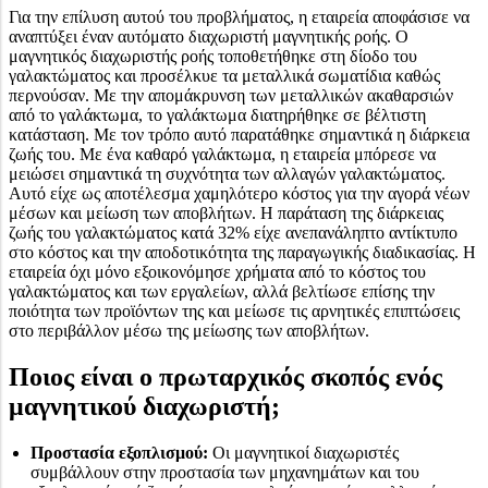
Για την επίλυση αυτού του προβλήματος, η εταιρεία αποφάσισε να
αναπτύξει έναν αυτόματο διαχωριστή μαγνητικής ροής. Ο
μαγνητικός διαχωριστής ροής τοποθετήθηκε στη δίοδο του
γαλακτώματος και προσέλκυε τα μεταλλικά σωματίδια καθώς
περνούσαν. Με την απομάκρυνση των μεταλλικών ακαθαρσιών
από το γαλάκτωμα, το γαλάκτωμα διατηρήθηκε σε βέλτιστη
κατάσταση. Με τον τρόπο αυτό παρατάθηκε σημαντικά η διάρκεια
ζωής του. Με ένα καθαρό γαλάκτωμα, η εταιρεία μπόρεσε να
μειώσει σημαντικά τη συχνότητα των αλλαγών γαλακτώματος.
Αυτό είχε ως αποτέλεσμα χαμηλότερο κόστος για την αγορά νέων
μέσων και μείωση των αποβλήτων. Η παράταση της διάρκειας
ζωής του γαλακτώματος κατά 32% είχε ανεπανάληπτο αντίκτυπο
στο κόστος και την αποδοτικότητα της παραγωγικής διαδικασίας. Η
εταιρεία όχι μόνο εξοικονόμησε χρήματα από το κόστος του
γαλακτώματος και των εργαλείων, αλλά βελτίωσε επίσης την
ποιότητα των προϊόντων της και μείωσε τις αρνητικές επιπτώσεις
στο περιβάλλον μέσω της μείωσης των αποβλήτων.
Ποιος είναι ο πρωταρχικός σκοπός ενός
μαγνητικού διαχωριστή;
Προστασία εξοπλισμού:
Οι μαγνητικοί διαχωριστές
συμβάλλουν στην προστασία των μηχανημάτων και του