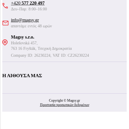
+420
577 220 497
Δευ–Παρ: 8:00–16:00
info@magsy.gr
απαντάμε εντός 48 ωρών
Magsy s.r.o.
Holešovská 457,
763 16 Fryšták, Τσεχική Δημοκρατία
Company ID: 26230224, VAT ID: CZ26230224
Η ΑΊΘΟΥΣΑ ΜΑΣ
Copyright © Magsy.gr
Προστασία προσωπικών δεδομένων