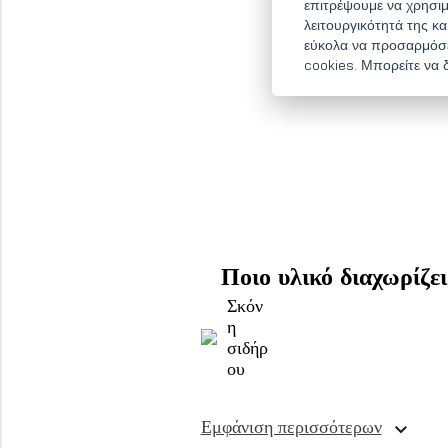
επιτρέψουμε να χρησιμ
λειτουργικότητά της κ
εύκολα να προσαρμόσετ
cookies. Μπορείτε να 
Ποιο υλικό διαχωρίζει
Σκόν
η
σιδήρ
ου
Εμφάνιση περισσότερων