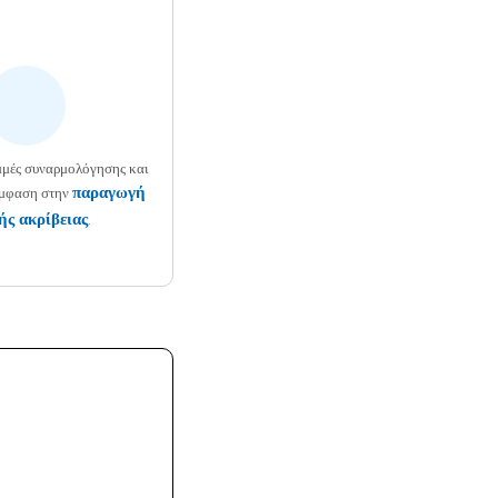
μμές συναρμολόγησης και
παραγωγή
έμφαση στην
ς ακρίβειας
.