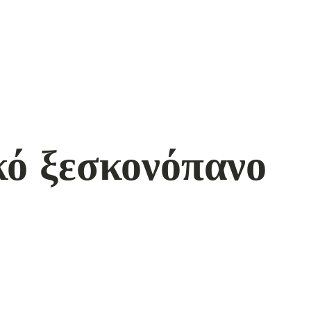
ό ξεσκονόπανο