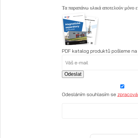
Τα παραπάνω υλικά αποτελούν μόνο εν
PDF katalog produktů pošleme na 
Odeslat
Odesláním souhlasím se
zpracová