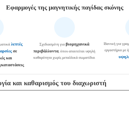
Εφαρμογές της μαγνητικής παγίδας σκόνης
λεπτές
βιομηχανικά
Ιδανική για γρα
σματικά
Σχεδιασμένη για
εργαστήρια με 
αρσίες
σε
περιβάλλοντα
, όπου απαιτείται υψηλή
υψηλή
κές και
καθαρότητα χωρίς μεταλλικά σωματίδια.
γκαταστάσεις
.
ργία και καθαρισμός του διαχωριστή