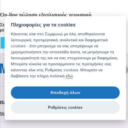
On-line πώληση εξοπλισμούς χειρισμού
Πληροφορίες για τα cookies
Στο
ηλεκτρονικό
μας
κατάστημα
μπορείτε να επιλέξετε από μια
μεγάλη ποικιλία
Κάνοντας κλικ στο Συμφωνώ με όλα, αποθηκεύονται
λειτουργικά, προτιμησιακά, αναλυτικά και διαφημιστικά
ΑΓΟΡΑ ΜΑΓΝΗΤΙΚΟΥ ΔΙΣΚΟΥ
cookies - έτσι μπορούμε να σας επιτρέψουμε να
χρησιμοποιήσετε την ιστοσελίδα άνετα, να μετρήσουμε τη
λειτουργικότητά της και να σας στοχεύσουμε με διαφημίσεις.
Μπορείτε εύκολα να προσαρμόσετε τις προτιμήσεις σας
κάνοντας κλικ στις Ρυθμίσεις cookies. Μπορείτε να
διαβάσετε την πλήρη πολιτική
εδώ
.
Αποδοχή όλων
ΠΛΗΡΟΦΟΡΊΕΣ
Ρυθμίσεις cookies
Μαγνητικοί διαχωριστές
Σχετικά με εμάς
Αναφορά
Επικοινωνία