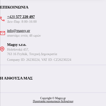
ΕΠΙΚΟΙΝΩΝΊΑ
+420
577 220 497
Δευ–Παρ: 8:00–16:00
info@magsy.gr
απαντάμε εντός 48 ωρών
Magsy s.r.o.
Holešovská 457,
763 16 Fryšták, Τσεχική Δημοκρατία
Company ID: 26230224, VAT ID: CZ26230224
Η ΑΊΘΟΥΣΑ ΜΑΣ
Copyright © Magsy.gr
Προστασία προσωπικών δεδομένων