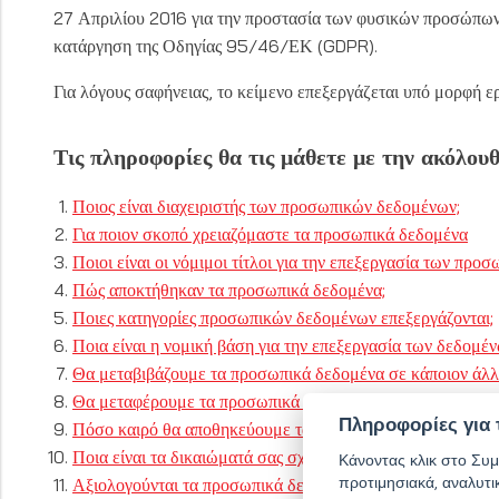
27 Απριλίου 2016 για την προστασία των φυσικών προσώπων 
κατάργηση της Οδηγίας 95/46/ΕΚ (GDPR).
Για λόγους σαφήνειας, το κείμενο επεξεργάζεται υπό μορφή 
Τις πληροφορίες θα τις μάθετε με την ακόλουθ
Ποιος είναι διαχειριστής των προσωπικών δεδομένων;
Για ποιον σκοπό χρειαζόμαστε τα προσωπικά δεδομένα
Ποιοι είναι οι νόμιμοι τίτλοι για την επεξεργασία των πρ
Πώς αποκτήθηκαν τα προσωπικά δεδομένα;
Ποιες κατηγορίες προσωπικών δεδομένων επεξεργάζονται;
Ποια είναι η νομική βάση για την επεξεργασία των δεδομ
Θα μεταβιβάζουμε τα προσωπικά δεδομένα σε κάποιον άλλ
Θα μεταφέρουμε τα προσωπικά δεδομένα σε τρίτη χώρα ή σ
Πληροφορίες για 
Πόσο καιρό θα αποθηκεύουμε τα προσωπικά δεδομένα;
Ποια είναι τα δικαιώματά σας σχετικά με την επεξεργασία
Κάνοντας κλικ στο Συμ
προτιμησιακά, αναλυτι
Αξιολογούνται τα προσωπικά δεδομένα αυτόματα;