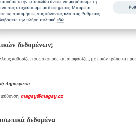
οποιήσετε την ιστοσελίδα άνετα, να μετρήσουμε τη
αι να σας στοχεύσουμε με διαφημίσεις. Μπορείτε
Ρυθ
διαχειριστής των προσωπικών δεδομένων υποχρεωμένοι να παρέχουμε.
ε τις προτιμήσεις σας κάνοντας κλικ στις Ρυθμίσεις
διαβάσετε την πλήρη πολιτική
εδώ
.
ργασία των προσωπικών σας δεδομένων, μη διστάζετε να επικοινωνήσ
πικών δεδομένων;
άλλους καθορίζει τους σκοπούς και αποφασίζει, με ποιόν τρόπο τα πρ
κή Δημοκρατία
διεύθυνση:
magsy@magsy.cz
ροσωπικά δεδομένα