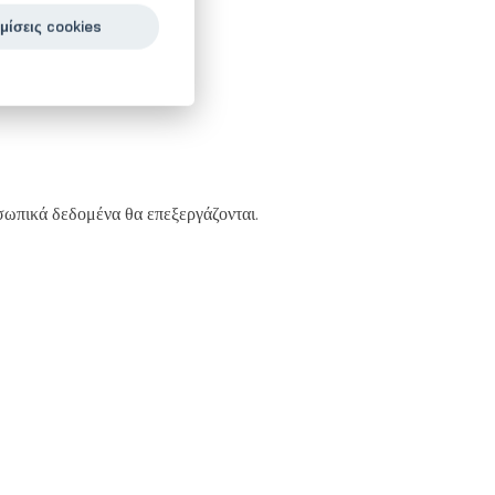
μίσεις cookies
ετε μαζί μας.
οσωπικά δεδομένα θα επεξεργάζονται.