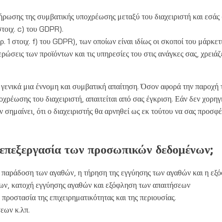
ρωσης της συμβατικής υποχρέωσης μεταξύ του διαχειριστή και εσάς (ά
 στοιχ. c) του GDPR).
αρ. 1 στοιχ. f) του GDPR), των οποίων είναι ιδίως οι σκοποί του μάρκ
ρώσεις των προϊόντων και τις υπηρεσίες του στις ανάγκες σας, χρειάζ
 γενικά μια έννομη και συμβατική απαίτηση. Όσον αφορά την παροχή
ρέωσης του διαχειριστή, απαιτείται από σας έγκριση. Εάν δεν χορηγή
σημαίνει, ότι ο διαχειριστής θα αρνηθεί ως εκ τούτου να σας προσφέ
ην επεξεργασία των προσωπικών δεδομένων;
 παράδοση των αγαθών, η τήρηση της εγγύησης των αγαθών και η εξό
ων, κατοχή εγγύησης αγαθών και εξόφληση των απαιτήσεων
ροστασία της επιχειρηματικότητας και της περιουσίας.
εων κ.λπ.