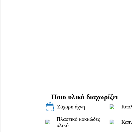
Ποιο υλικό διαχωρίζει
Ζάχαρη άχνη
Καολ
Πλαστικό κοκκώδες
Καπν
υλικό