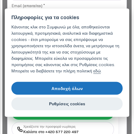
Email (απαιτείται)
*
Πληροφορίες για τα cookies
Κάνοντας κλικ στο Συμφωνώ με όλα, αποθηκεύονται
Τηλέφωνο:
*
λειτουργικά, προτιμησιακά, αναλυτικά και διαφημιστικά
cookies - έτσι μπορούμε να σας επιτρέψουμε να
χρησιμοποιήσετε την ιστοσελίδα άνετα, να μετρήσουμε τη
Το ερώτημά σας
*
λειτουργικότητά της και να σας στοχεύσουμε με
διαφημίσεις. Μπορείτε εύκολα να προσαρμόσετε τις
προτιμήσεις σας κάνοντας κλικ στις Ρυθμίσεις cookies.
Μπορείτε να διαβάσετε την πλήρη πολιτική
εδώ
.
Αποδοχή όλων
Συμφωνώ με
επεξεργασία προσωπικών δεδομένων
για τον σκοπό της
επεξεργασίας της έρευνάς μου
Ρυθμίσεις cookies
Αποστολή μηνύματος
Χρειάζεστε την προσφορά νωρίτερα;
Καλέστε στο +420 577 220 497