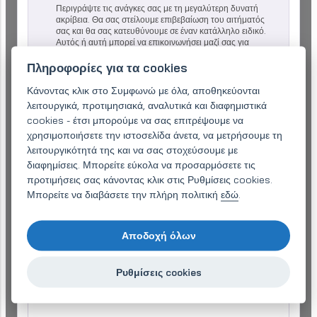
Περιγράψτε τις ανάγκες σας με τη μεγαλύτερη δυνατή
ακρίβεια. Θα σας στείλουμε επιβεβαίωση του αιτήματός
σας και θα σας κατευθύνουμε σε έναν κατάλληλο ειδικό.
Αυτός ή αυτή μπορεί να επικοινωνήσει μαζί σας για
περισσότερες λεπτομέρειες στις επαφές που αναφέρονται.
Πληροφορίες για τα cookies
Επωνυμία εταιρείας:
Κάνοντας κλικ στο Συμφωνώ με όλα, αποθηκεύονται
λειτουργικά, προτιμησιακά, αναλυτικά και διαφημιστικά
cookies - έτσι μπορούμε να σας επιτρέψουμε να
χρησιμοποιήσετε την ιστοσελίδα άνετα, να μετρήσουμε τη
Email (απαιτείται)
*
λειτουργικότητά της και να σας στοχεύσουμε με
διαφημίσεις. Μπορείτε εύκολα να προσαρμόσετε τις
προτιμήσεις σας κάνοντας κλικ στις Ρυθμίσεις cookies.
Τηλέφωνο:
*
Μπορείτε να διαβάσετε την πλήρη πολιτική
εδώ
.
Αποδοχή όλων
Το ερώτημά σας
*
Ρυθμίσεις cookies