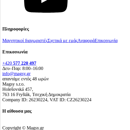
Πληροφορίες
Μαγνητικοί διαχωριστές
Σχετικά με εμάς
Αναφορά
Επικοινωνία
Επικοινωνία
+420
577 220 497
Δευ–Παρ: 8:00–16:00
info@magsy.gr
απαντάμε εντός 48 ωρών
Magsy s.r.o.
Holešovská 457,
763 16 Fryšták, Τσεχική Δημοκρατία
Company ID: 26230224, VAT ID: CZ26230224
Η αίθουσα μας
Copyright © Magsy.gr