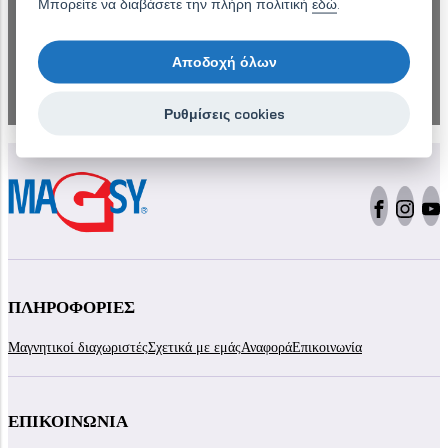
Αποστολή μηνύματος
Μπορείτε να διαβάσετε την πλήρη πολιτική
εδώ
.
Χρειάζεστε την προσφορά νωρίτερα;
Αποδοχή όλων
Καλέστε στο +420 577 220 497
Ρυθμίσεις cookies
ΠΛΗΡΟΦΟΡΊΕΣ
Μαγνητικοί διαχωριστές
Σχετικά με εμάς
Αναφορά
Επικοινωνία
ΕΠΙΚΟΙΝΩΝΊΑ